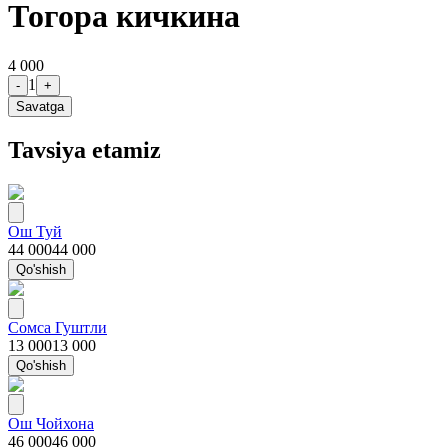
Тогора кичкина
4 000
1
-
+
Savatga
Tavsiya etamiz
Ош Туй
44 000
44 000
Qo'shish
Сомса Гуштли
13 000
13 000
Qo'shish
Ош Чойхона
46 000
46 000