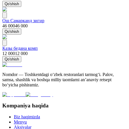
Qo'shish
Ош Самарканд зигир
46 000
46 000
Qo'shish
Казы бедана комп
12 000
12 000
Qo'shish
Nomdor — Toshkentdagi oʻzbek restoranlari tarmogʻi. Palov,
samsa, shashlik va boshqa milliy taomlarni an’anaviy retsept
bo‘yicha pishiramiz.
Kompaniya haqida
Biz haqimizda
Menyu
Aksiyalar