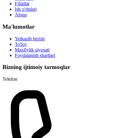
Filiallar
Ish o'rinlari
Aloqa
Ma'lumotlar
Yetkazib berish
To'lov
Maxfiylik siyosati
Foydalanish shartlari
Bizning ijtimoiy tarmoqlar
Telefon