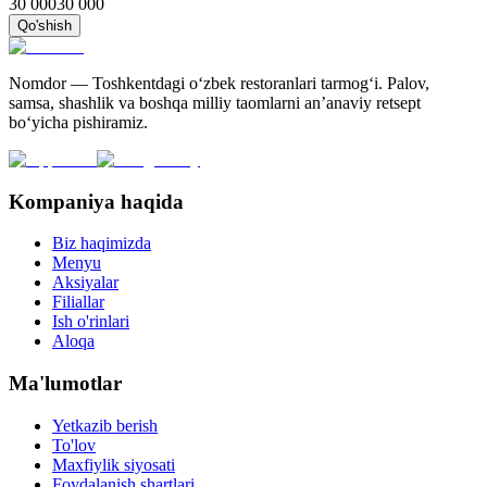
30 000
30 000
Qo'shish
Nomdor — Toshkentdagi oʻzbek restoranlari tarmogʻi. Palov,
samsa, shashlik va boshqa milliy taomlarni an’anaviy retsept
bo‘yicha pishiramiz.
Kompaniya haqida
Biz haqimizda
Menyu
Aksiyalar
Filiallar
Ish o'rinlari
Aloqa
Ma'lumotlar
Yetkazib berish
To'lov
Maxfiylik siyosati
Foydalanish shartlari