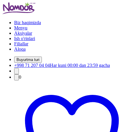
Biz haqimizda
Menyu
Aksiyalar
Ish o'rinlari
Filiallar
Aloqa
Buyurtma turi
+998 71 207 04 04
Har kuni 00:00 dan 23:59 gacha
0