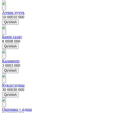
Аччик чучук
10 000
10 000
Qo'shish
Бахор салат
8 000
8 000
Qo'shish
Калампир
3 000
3 000
Qo'shish
Кукси+идиш
30 000
30 000
Qo'shish
Окрошка + идиш