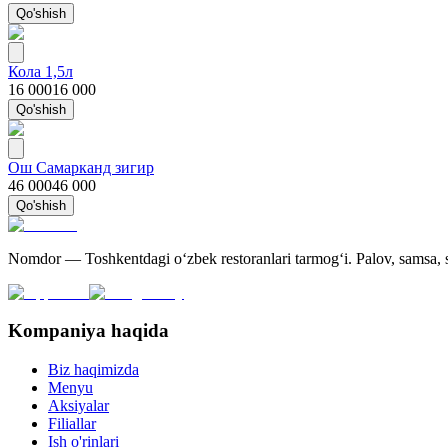
Qo'shish
Кола 1,5л
16 000
16 000
Qo'shish
Ош Самарканд зигир
46 000
46 000
Qo'shish
Nomdor — Toshkentdagi oʻzbek restoranlari tarmogʻi. Palov, samsa, sh
Kompaniya haqida
Biz haqimizda
Menyu
Aksiyalar
Filiallar
Ish o'rinlari