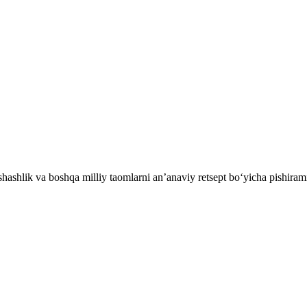
ashlik va boshqa milliy taomlarni an’anaviy retsept bo‘yicha pishiram