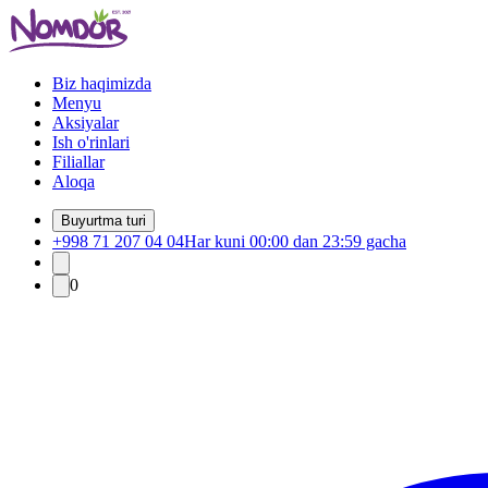
Biz haqimizda
Menyu
Aksiyalar
Ish o'rinlari
Filiallar
Aloqa
Buyurtma turi
+998 71 207 04 04
Har kuni 00:00 dan 23:59 gacha
0