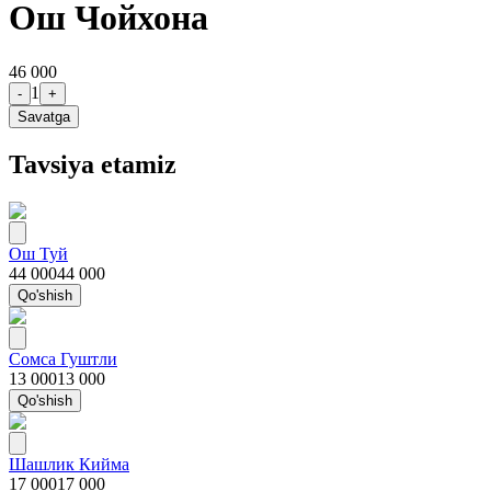
Ош Чойхона
46 000
1
-
+
Savatga
Tavsiya etamiz
Ош Туй
44 000
44 000
Qo'shish
Сомса Гуштли
13 000
13 000
Qo'shish
Шашлик Кийма
17 000
17 000