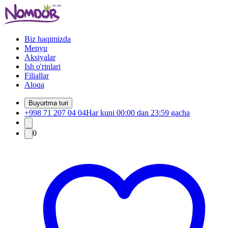
Biz haqimizda
Menyu
Aksiyalar
Ish o'rinlari
Filiallar
Aloqa
Buyurtma turi
+998 71 207 04 04
Har kuni 00:00 dan 23:59 gacha
0