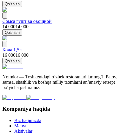
Qo'shish
Сомса гушт ва овощной
14 000
14 000
Qo'shish
Кола 1,5л
16 000
16 000
Qo'shish
Nomdor — Toshkentdagi oʻzbek restoranlari tarmogʻi. Palov,
samsa, shashlik va boshqa milliy taomlarni an’anaviy retsept
bo‘yicha pishiramiz.
Kompaniya haqida
Biz haqimizda
Menyu
Aksiyalar