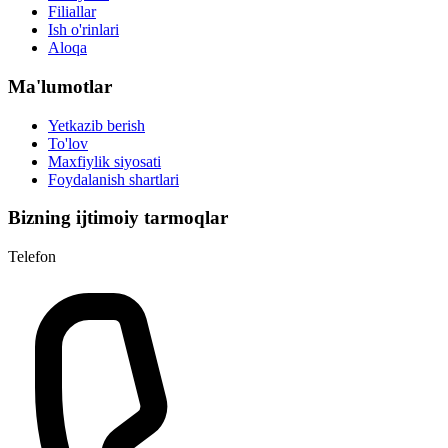
Filiallar
Ish o'rinlari
Aloqa
Ma'lumotlar
Yetkazib berish
To'lov
Maxfiylik siyosati
Foydalanish shartlari
Bizning ijtimoiy tarmoqlar
Telefon