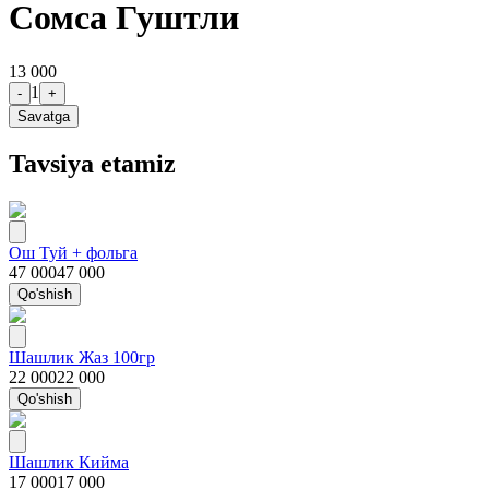
Сомса Гуштли
13 000
1
-
+
Savatga
Tavsiya etamiz
Ош Туй + фольга
47 000
47 000
Qo'shish
Шашлик Жаз 100гр
22 000
22 000
Qo'shish
Шашлик Кийма
17 000
17 000