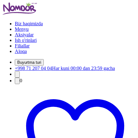
Biz haqimizda
Menyu
Aksiyalar
Ish o'rinlari
Filiallar
Aloqa
Buyurtma turi
+998 71 207 04 04
Har kuni 00:00 dan 23:59 gacha
0