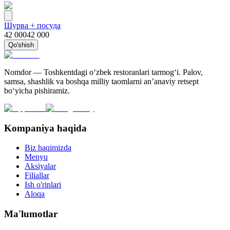
Шурва + посуда
42 000
42 000
Qo'shish
Nomdor — Toshkentdagi oʻzbek restoranlari tarmogʻi. Palov,
samsa, shashlik va boshqa milliy taomlarni an’anaviy retsept
bo‘yicha pishiramiz.
Kompaniya haqida
Biz haqimizda
Menyu
Aksiyalar
Filiallar
Ish o'rinlari
Aloqa
Ma'lumotlar