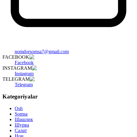
nomdorsomsa7@gmail.com
FACEBOOK
Facebook
INSTAGRAM
Instagram
TELEGRAM
Telegram
Kategoriyalar
Osh
Somsa
Шашлик
Шурва
Салат
Нон