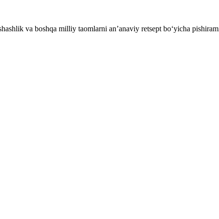
ashlik va boshqa milliy taomlarni an’anaviy retsept bo‘yicha pishiram