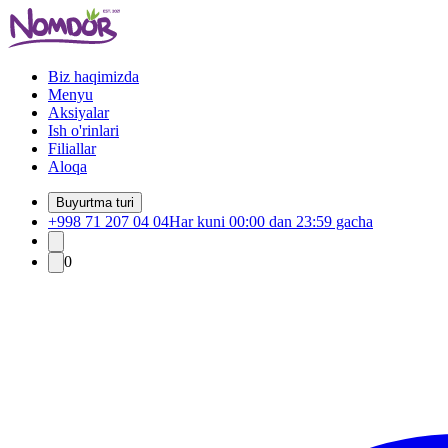
Biz haqimizda
Menyu
Aksiyalar
Ish o'rinlari
Filiallar
Aloqa
Buyurtma turi
+998 71 207 04 04
Har kuni 00:00 dan 23:59 gacha
0