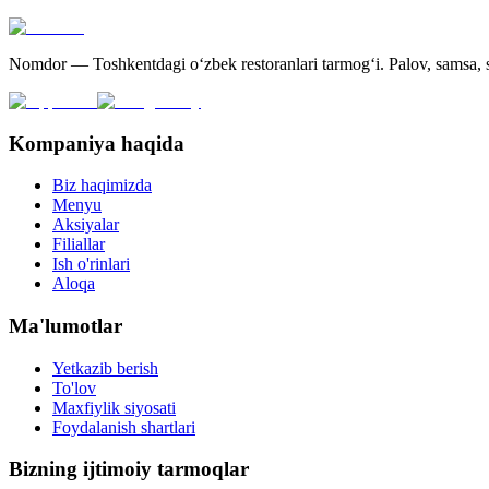
Nomdor — Toshkentdagi oʻzbek restoranlari tarmogʻi. Palov, samsa, sh
Kompaniya haqida
Biz haqimizda
Menyu
Aksiyalar
Filiallar
Ish o'rinlari
Aloqa
Ma'lumotlar
Yetkazib berish
To'lov
Maxfiylik siyosati
Foydalanish shartlari
Bizning ijtimoiy tarmoqlar