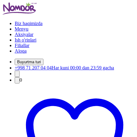
Biz haqimizda
Menyu
Aksiyalar
Ish o'rinlari
Filiallar
Aloqa
Buyurtma turi
+998 71 207 04 04
Har kuni 00:00 dan 23:59 gacha
0