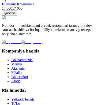
Шашлик Крылишка
17 000
17 000
Qo'shish
Nomdor — Toshkentdagi oʻzbek restoranlari tarmogʻi. Palov,
samsa, shashlik va boshqa milliy taomlarni an’anaviy retsept
bo‘yicha pishiramiz.
Kompaniya haqida
Biz haqimizda
Menyu
Aksiyalar
Filiallar
Ish o'rinlari
Aloqa
Ma'lumotlar
Yetkazib berish
To'lov