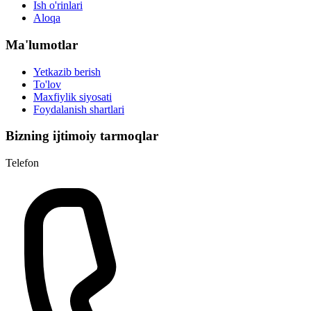
Ish o'rinlari
Aloqa
Ma'lumotlar
Yetkazib berish
To'lov
Maxfiylik siyosati
Foydalanish shartlari
Bizning ijtimoiy tarmoqlar
Telefon