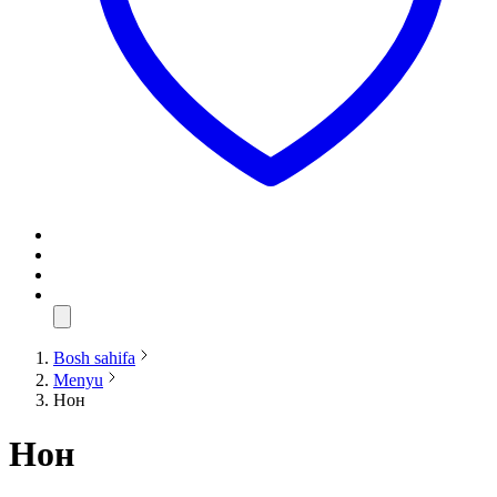
Bosh sahifa
Menyu
Нон
Нон