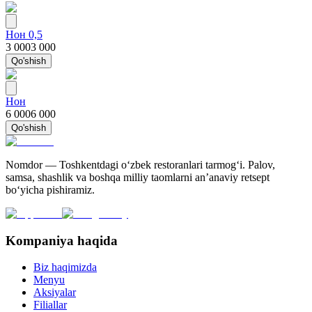
Нон 0,5
3 000
3 000
Qo'shish
Нон
6 000
6 000
Qo'shish
Nomdor — Toshkentdagi oʻzbek restoranlari tarmogʻi. Palov,
samsa, shashlik va boshqa milliy taomlarni an’anaviy retsept
bo‘yicha pishiramiz.
Kompaniya haqida
Biz haqimizda
Menyu
Aksiyalar
Filiallar