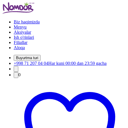
Biz haqimizda
Menyu
Aksiyalar
Ish o'rinlari
Filiallar
Aloqa
Buyurtma turi
+998 71 207 04 04
Har kuni 00:00 dan 23:59 gacha
0