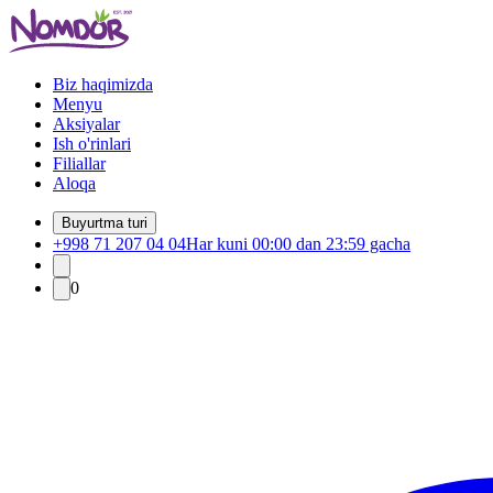
Biz haqimizda
Menyu
Aksiyalar
Ish o'rinlari
Filiallar
Aloqa
Buyurtma turi
+998 71 207 04 04
Har kuni 00:00 dan 23:59 gacha
0