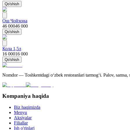
Qo'shish
Ош Чойхона
46 000
46 000
Qo'shish
Кола 1,5л
16 000
16 000
Qo'shish
Nomdor — Toshkentdagi oʻzbek restoranlari tarmogʻi. Palov, samsa, sh
Kompaniya haqida
Biz haqimizda
Menyu
Aksiyalar
Filiallar
Ish o'rinlari