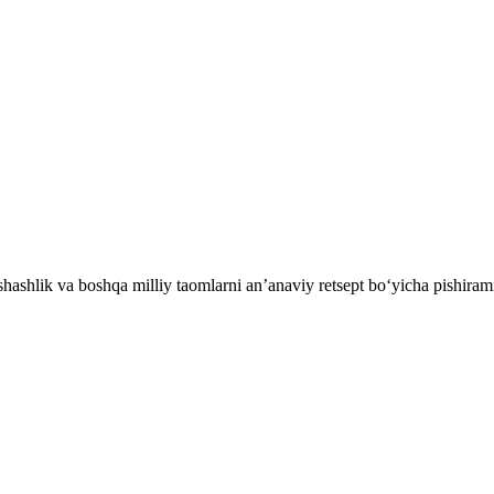
ashlik va boshqa milliy taomlarni an’anaviy retsept bo‘yicha pishiram