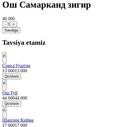
Ош Самарканд зигир
46 000
1
-
+
Savatga
Tavsiya etamiz
Сомса Гуштли
13 000
13 000
Qo'shish
Ош Туй
44 000
44 000
Qo'shish
Шашлик Кийма
17 000
17 000