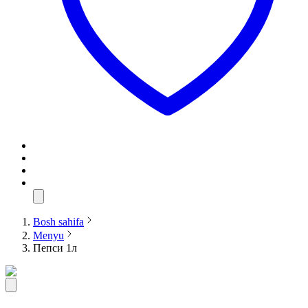
Bosh sahifa
Menyu
Пепси 1л