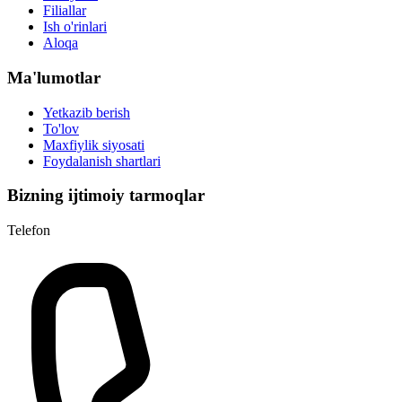
Filiallar
Ish o'rinlari
Aloqa
Ma'lumotlar
Yetkazib berish
To'lov
Maxfiylik siyosati
Foydalanish shartlari
Bizning ijtimoiy tarmoqlar
Telefon