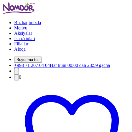
Biz haqimizda
Menyu
Aksiyalar
Ish o'rinlari
Filiallar
Aloqa
Buyurtma turi
+998 71 207 04 04
Har kuni 00:00 dan 23:59 gacha
0