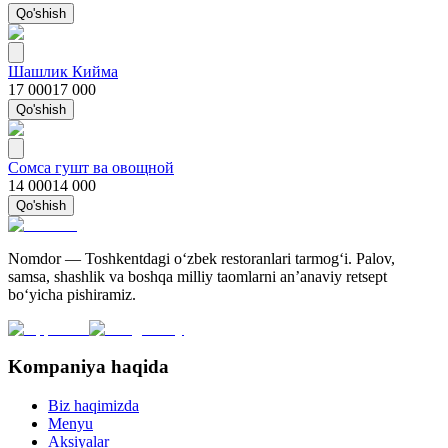
Qo'shish
Шашлик Кийма
17 000
17 000
Qo'shish
Сомса гушт ва овощной
14 000
14 000
Qo'shish
Nomdor — Toshkentdagi oʻzbek restoranlari tarmogʻi. Palov,
samsa, shashlik va boshqa milliy taomlarni an’anaviy retsept
bo‘yicha pishiramiz.
Kompaniya haqida
Biz haqimizda
Menyu
Aksiyalar