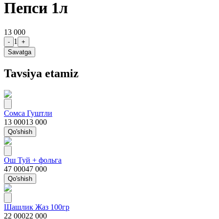
Пепси 1л
13 000
1
-
+
Savatga
Tavsiya etamiz
Сомса Гуштли
13 000
13 000
Qo'shish
Ош Туй + фольга
47 000
47 000
Qo'shish
Шашлик Жаз 100гр
22 000
22 000