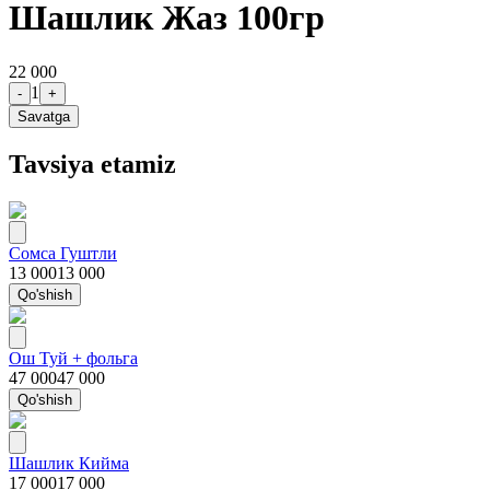
Шашлик Жаз 100гр
22 000
1
-
+
Savatga
Tavsiya etamiz
Сомса Гуштли
13 000
13 000
Qo'shish
Ош Туй + фольга
47 000
47 000
Qo'shish
Шашлик Кийма
17 000
17 000