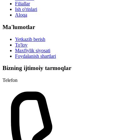
Filiallar
Ish o'rinlari
Aloqa
Ma'lumotlar
Yetkazib berish
To'lov
Maxfiylik siyosati
Foydalanish shartlari
Bizning ijtimoiy tarmoqlar
Telefon