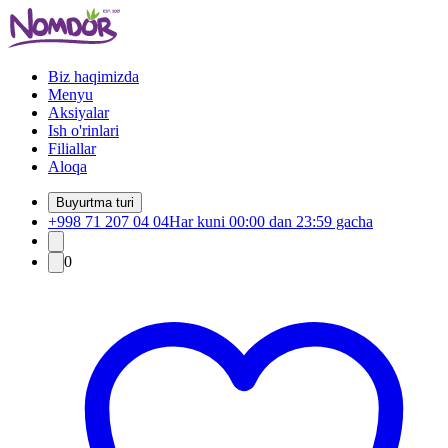
Biz haqimizda
Menyu
Aksiyalar
Ish o'rinlari
Filiallar
Aloqa
Buyurtma turi
+998 71 207 04 04
Har kuni 00:00 dan 23:59 gacha
0