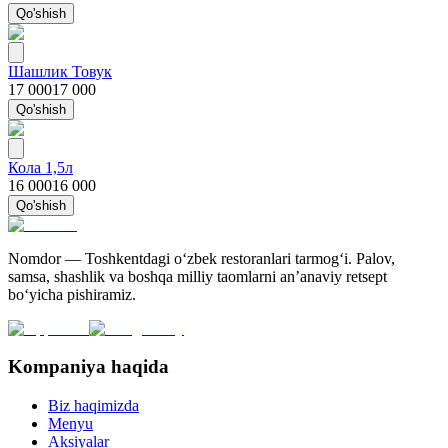
Qo'shish
Шашлик Товук
17 000
17 000
Qo'shish
Кола 1,5л
16 000
16 000
Qo'shish
Nomdor — Toshkentdagi oʻzbek restoranlari tarmogʻi. Palov,
samsa, shashlik va boshqa milliy taomlarni an’anaviy retsept
bo‘yicha pishiramiz.
Kompaniya haqida
Biz haqimizda
Menyu
Aksiyalar