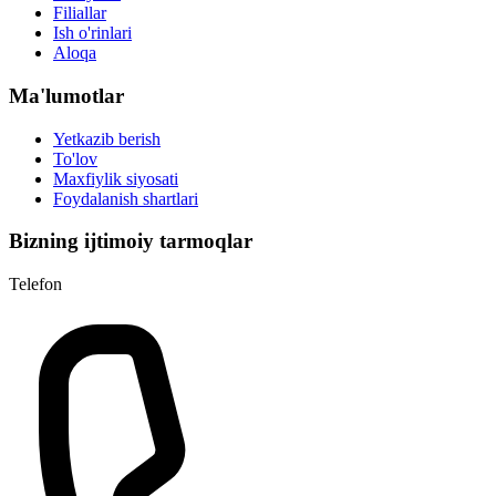
Filiallar
Ish o'rinlari
Aloqa
Ma'lumotlar
Yetkazib berish
To'lov
Maxfiylik siyosati
Foydalanish shartlari
Bizning ijtimoiy tarmoqlar
Telefon