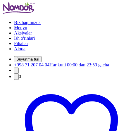
Biz haqimizda
Menyu
Aksiyalar
Ish o'rinlari
Filiallar
Aloqa
Buyurtma turi
+998 71 207 04 04
Har kuni 00:00 dan 23:59 gacha
0