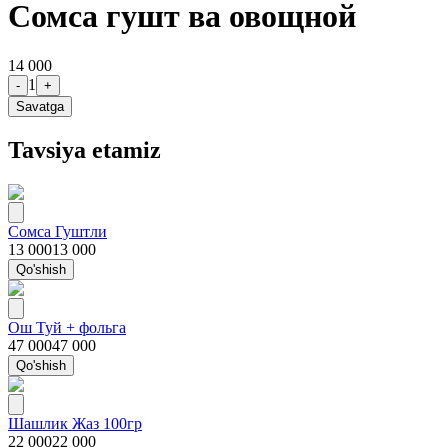
Сомса гушт ва овощной
14 000
1
-
+
Savatga
Tavsiya etamiz
Сомса Гуштли
13 000
13 000
Qo'shish
Ош Туй + фольга
47 000
47 000
Qo'shish
Шашлик Жаз 100гр
22 000
22 000