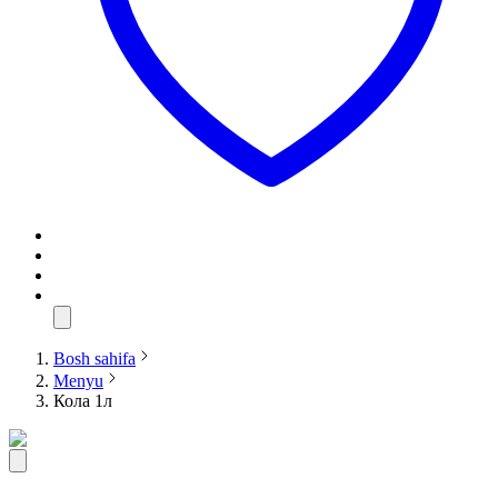
Bosh sahifa
Menyu
Кола 1л