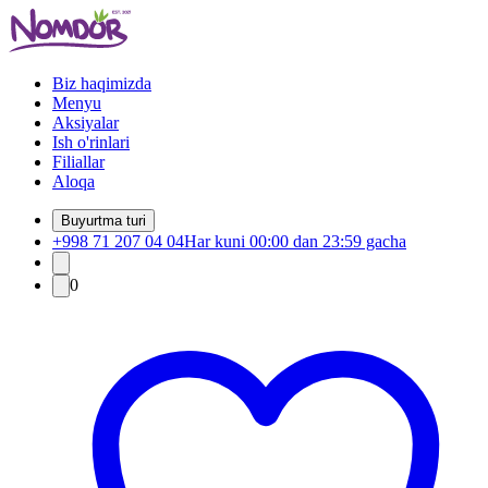
Biz haqimizda
Menyu
Aksiyalar
Ish o'rinlari
Filiallar
Aloqa
Buyurtma turi
+998 71 207 04 04
Har kuni 00:00 dan 23:59 gacha
0