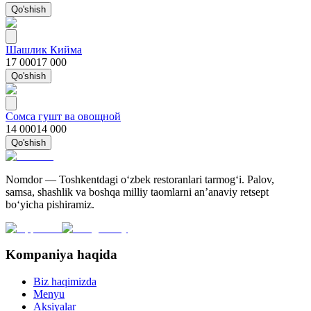
Qo'shish
Шашлик Кийма
17 000
17 000
Qo'shish
Сомса гушт ва овощной
14 000
14 000
Qo'shish
Nomdor — Toshkentdagi oʻzbek restoranlari tarmogʻi. Palov,
samsa, shashlik va boshqa milliy taomlarni an’anaviy retsept
bo‘yicha pishiramiz.
Kompaniya haqida
Biz haqimizda
Menyu
Aksiyalar