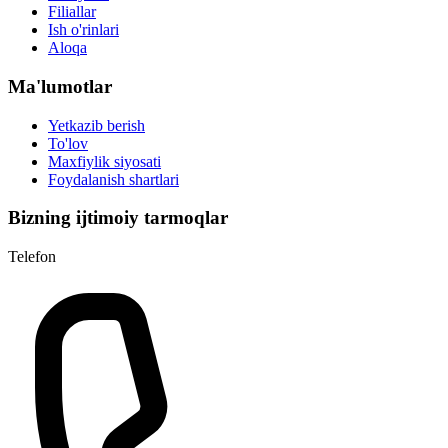
Filiallar
Ish o'rinlari
Aloqa
Ma'lumotlar
Yetkazib berish
To'lov
Maxfiylik siyosati
Foydalanish shartlari
Bizning ijtimoiy tarmoqlar
Telefon