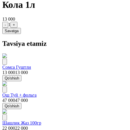
Кола 1л
13 000
1
-
+
Savatga
Tavsiya etamiz
Сомса Гуштли
13 000
13 000
Qo'shish
Ош Туй + фольга
47 000
47 000
Qo'shish
Шашлик Жаз 100гр
22 000
22 000