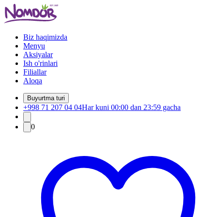
Biz haqimizda
Menyu
Aksiyalar
Ish o'rinlari
Filiallar
Aloqa
Buyurtma turi
+998 71 207 04 04
Har kuni 00:00 dan 23:59 gacha
0