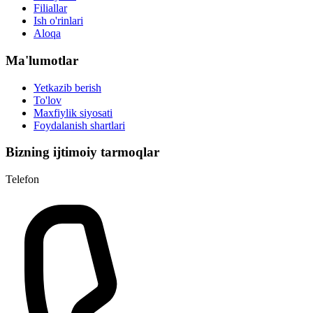
Filiallar
Ish o'rinlari
Aloqa
Ma'lumotlar
Yetkazib berish
To'lov
Maxfiylik siyosati
Foydalanish shartlari
Bizning ijtimoiy tarmoqlar
Telefon