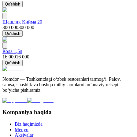
Qo'shish
Шашлик Кийма 20
300 000
300 000
Qo'shish
Кола 1,5л
16 000
16 000
Qo'shish
Nomdor — Toshkentdagi oʻzbek restoranlari tarmogʻi. Palov,
samsa, shashlik va boshqa milliy taomlarni an’anaviy retsept
bo‘yicha pishiramiz.
Kompaniya haqida
Biz haqimizda
Menyu
Aksiyalar