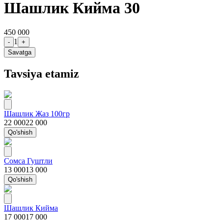
Шашлик Кийма 30
450 000
1
-
+
Savatga
Tavsiya etamiz
Шашлик Жаз 100гр
22 000
22 000
Qo'shish
Сомса Гуштли
13 000
13 000
Qo'shish
Шашлик Кийма
17 000
17 000