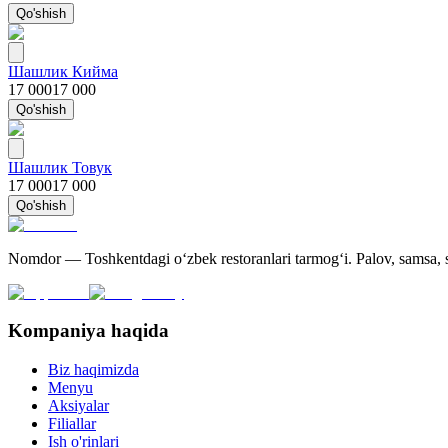
Qo'shish
Шашлик Кийма
17 000
17 000
Qo'shish
Шашлик Товук
17 000
17 000
Qo'shish
Nomdor — Toshkentdagi oʻzbek restoranlari tarmogʻi. Palov, samsa, sh
Kompaniya haqida
Biz haqimizda
Menyu
Aksiyalar
Filiallar
Ish o'rinlari