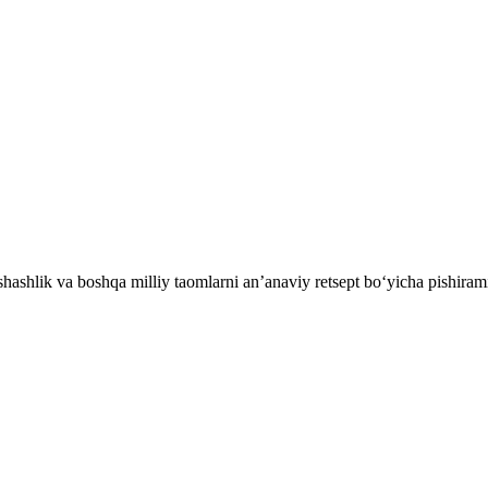
ashlik va boshqa milliy taomlarni an’anaviy retsept bo‘yicha pishiram