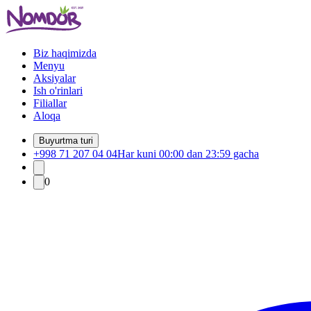
Biz haqimizda
Menyu
Aksiyalar
Ish o'rinlari
Filiallar
Aloqa
Buyurtma turi
+998 71 207 04 04
Har kuni 00:00 dan 23:59 gacha
0