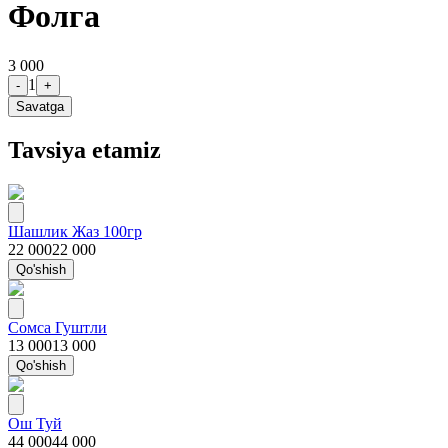
Фолга
3 000
1
-
+
Savatga
Tavsiya etamiz
Шашлик Жаз 100гр
22 000
22 000
Qo'shish
Сомса Гуштли
13 000
13 000
Qo'shish
Ош Туй
44 000
44 000