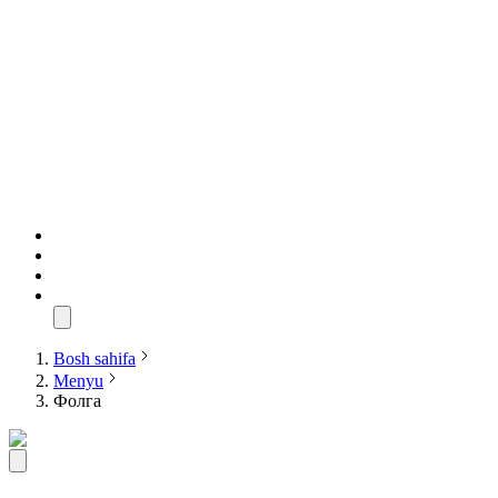
Bosh sahifa
Menyu
Фолга