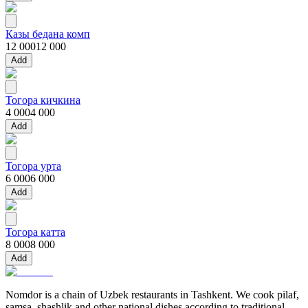
Казы бедана комп
12 000
12 000
Add
Тогора кичкина
4 000
4 000
Add
Тогора урта
6 000
6 000
Add
Тогора катта
8 000
8 000
Add
Nomdor is a chain of Uzbek restaurants in Tashkent. We cook pilaf,
samsa, shashlik and other national dishes according to traditional