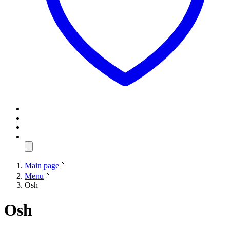
Main page
Menu
Osh
Osh