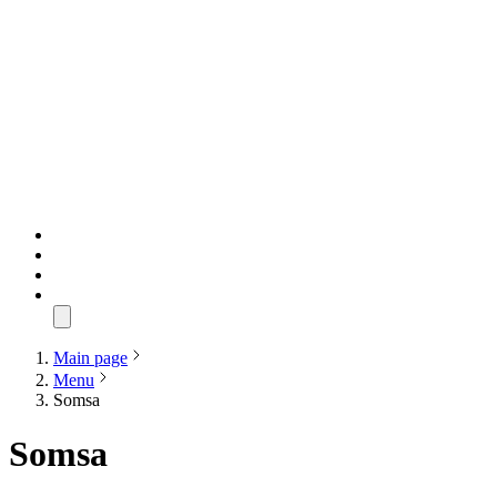
Main page
Menu
Somsa
Somsa