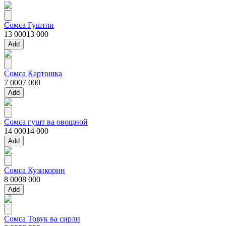
Сомса Гуштли
13 000
13 000
Add
Сомса Картошка
7 000
7 000
Add
Сомса гушт ва овощной
14 000
14 000
Add
Сомса Кузикорин
8 000
8 000
Add
Сомса Товук ва сирли