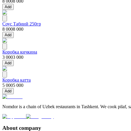
8 000
8 000
Add
Соус Табиий 250гр
8 000
8 000
Add
Коробка кичкина
3 000
3 000
Add
Коробка катта
5 000
5 000
Add
Nomdor is a chain of Uzbek restaurants in Tashkent. We cook pilaf, sam
About company