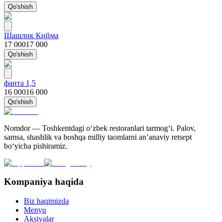
Qo'shish
Шашлик Кийма
17 000
17 000
Qo'shish
фанта 1,5
16 000
16 000
Qo'shish
Nomdor — Toshkentdagi oʻzbek restoranlari tarmogʻi. Palov,
samsa, shashlik va boshqa milliy taomlarni an’anaviy retsept
bo‘yicha pishiramiz.
Kompaniya haqida
Biz haqimizda
Menyu
Aksiyalar