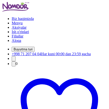
Biz haqimizda
Menyu
Aksiyalar
Ish o'rinlari
Filiallar
Aloqa
Buyurtma turi
+998 71 207 04 04
Har kuni 00:00 dan 23:59 gacha
0