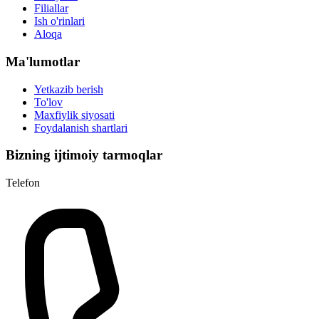
Filiallar
Ish o'rinlari
Aloqa
Ma'lumotlar
Yetkazib berish
To'lov
Maxfiylik siyosati
Foydalanish shartlari
Bizning ijtimoiy tarmoqlar
Telefon