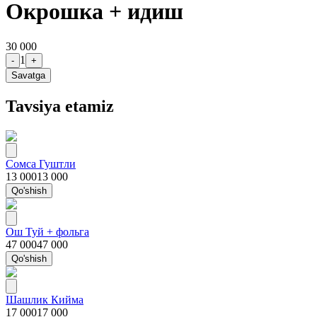
Окрошка + идиш
30 000
1
-
+
Savatga
Tavsiya etamiz
Сомса Гуштли
13 000
13 000
Qo'shish
Ош Туй + фольга
47 000
47 000
Qo'shish
Шашлик Кийма
17 000
17 000