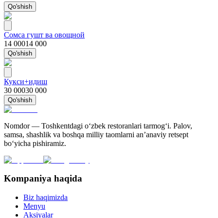
Qo'shish
Сомса гушт ва овощной
14 000
14 000
Qo'shish
Кукси+идиш
30 000
30 000
Qo'shish
Nomdor — Toshkentdagi oʻzbek restoranlari tarmogʻi. Palov,
samsa, shashlik va boshqa milliy taomlarni an’anaviy retsept
bo‘yicha pishiramiz.
Kompaniya haqida
Biz haqimizda
Menyu
Aksiyalar