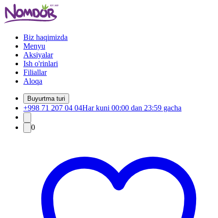
Biz haqimizda
Menyu
Aksiyalar
Ish o'rinlari
Filiallar
Aloqa
Buyurtma turi
+998 71 207 04 04
Har kuni 00:00 dan 23:59 gacha
0