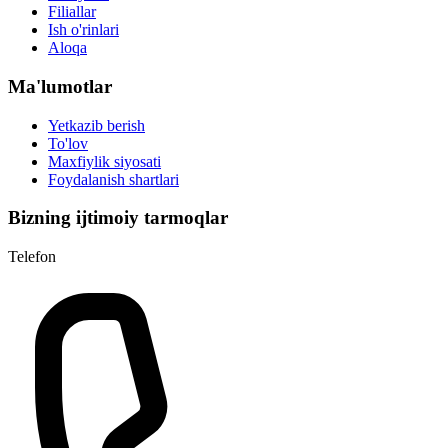
Filiallar
Ish o'rinlari
Aloqa
Ma'lumotlar
Yetkazib berish
To'lov
Maxfiylik siyosati
Foydalanish shartlari
Bizning ijtimoiy tarmoqlar
Telefon