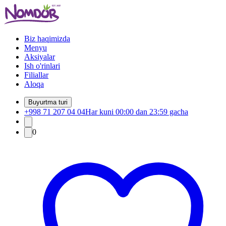
Biz haqimizda
Menyu
Aksiyalar
Ish o'rinlari
Filiallar
Aloqa
Buyurtma turi
+998 71 207 04 04
Har kuni 00:00 dan 23:59 gacha
0