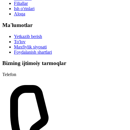
Filiallar
Ish o'rinlari
Aloqa
Ma'lumotlar
Yetkazib berish
To'lov
Maxfiylik siyosati
Foydalanish shartlari
Bizning ijtimoiy tarmoqlar
Telefon