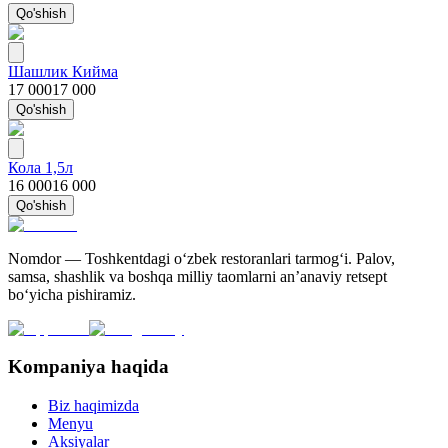
Qo'shish
Шашлик Кийма
17 000
17 000
Qo'shish
Кола 1,5л
16 000
16 000
Qo'shish
Nomdor — Toshkentdagi oʻzbek restoranlari tarmogʻi. Palov,
samsa, shashlik va boshqa milliy taomlarni an’anaviy retsept
bo‘yicha pishiramiz.
Kompaniya haqida
Biz haqimizda
Menyu
Aksiyalar