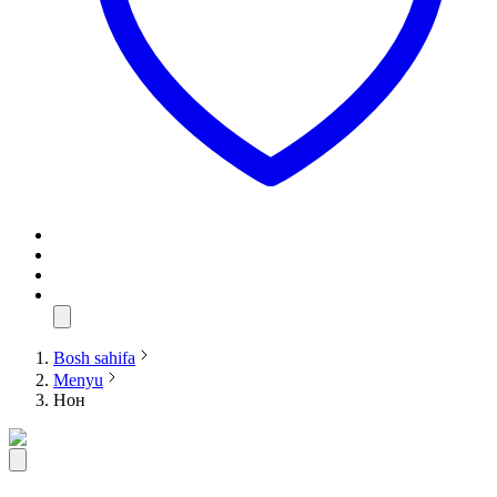
Bosh sahifa
Menyu
Нон