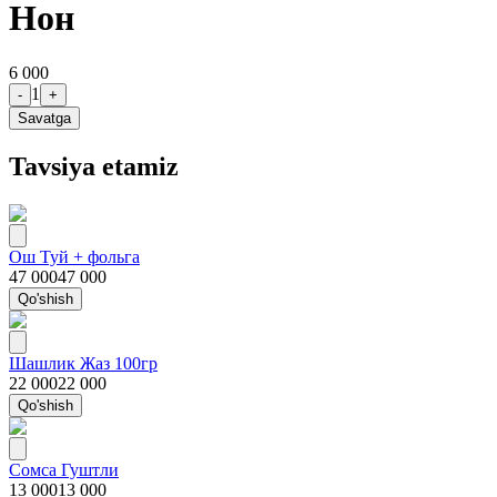
Нон
6 000
1
-
+
Savatga
Tavsiya etamiz
Ош Туй + фольга
47 000
47 000
Qo'shish
Шашлик Жаз 100гр
22 000
22 000
Qo'shish
Сомса Гуштли
13 000
13 000