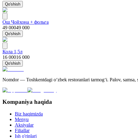
Qo'shish
Ош Чойхона + фольга
49 000
49 000
Qo'shish
Кола 1,5л
16 000
16 000
Qo'shish
Nomdor — Toshkentdagi oʻzbek restoranlari tarmogʻi. Palov, samsa, sh
Kompaniya haqida
Biz haqimizda
Menyu
Aksiyalar
Filiallar
Ish o'rinlari