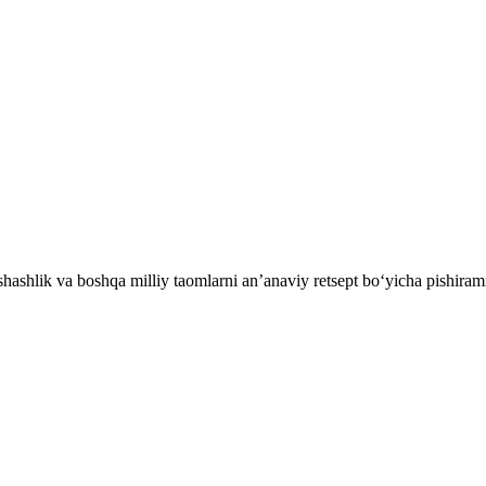
ashlik va boshqa milliy taomlarni an’anaviy retsept bo‘yicha pishiram