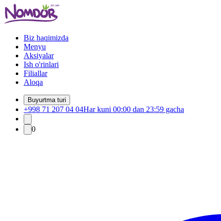
Biz haqimizda
Menyu
Aksiyalar
Ish o'rinlari
Filiallar
Aloqa
Buyurtma turi
+998 71 207 04 04
Har kuni 00:00 dan 23:59 gacha
0