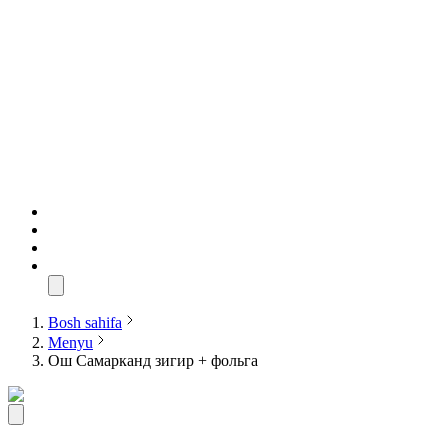
Bosh sahifa
Menyu
Ош Самарканд зигир + фольга