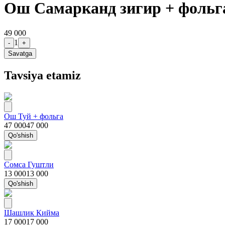
Ош Самарканд зигир + фольг
49 000
1
-
+
Savatga
Tavsiya etamiz
Ош Туй + фольга
47 000
47 000
Qo'shish
Сомса Гуштли
13 000
13 000
Qo'shish
Шашлик Кийма
17 000
17 000