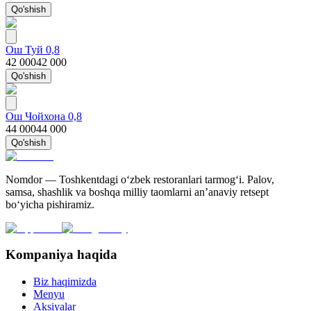
Qo'shish
Ош Туй 0,8
42 000
42 000
Qo'shish
Ош Чойхона 0,8
44 000
44 000
Qo'shish
Nomdor — Toshkentdagi oʻzbek restoranlari tarmogʻi. Palov,
samsa, shashlik va boshqa milliy taomlarni an’anaviy retsept
bo‘yicha pishiramiz.
Kompaniya haqida
Biz haqimizda
Menyu
Aksiyalar