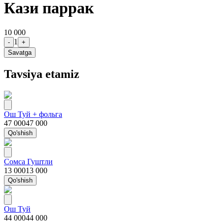
Кази паррак
10 000
1
-
+
Savatga
Tavsiya etamiz
Ош Туй + фольга
47 000
47 000
Qo'shish
Сомса Гуштли
13 000
13 000
Qo'shish
Ош Туй
44 000
44 000