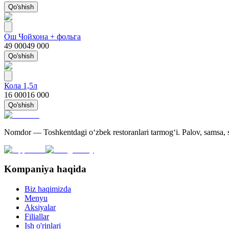
Qo'shish
Ош Чойхона + фольга
49 000
49 000
Qo'shish
Кола 1,5л
16 000
16 000
Qo'shish
Nomdor — Toshkentdagi oʻzbek restoranlari tarmogʻi. Palov, samsa, sh
Kompaniya haqida
Biz haqimizda
Menyu
Aksiyalar
Filiallar
Ish o'rinlari