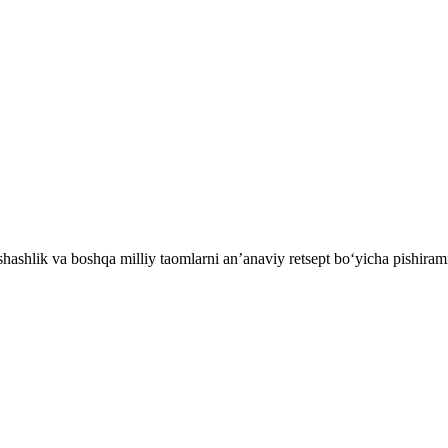
ashlik va boshqa milliy taomlarni an’anaviy retsept bo‘yicha pishiram