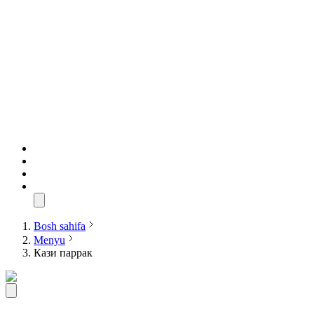
Bosh sahifa
Menyu
Кази паррак