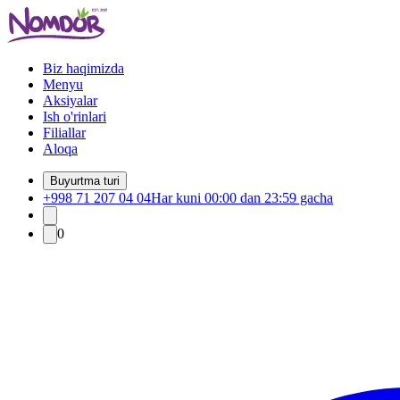
Biz haqimizda
Menyu
Aksiyalar
Ish o'rinlari
Filiallar
Aloqa
Buyurtma turi
+998 71 207 04 04
Har kuni 00:00 dan 23:59 gacha
0