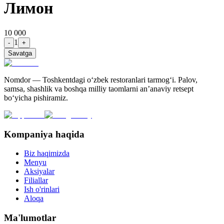
Лимон
10 000
1
-
+
Savatga
Nomdor — Toshkentdagi oʻzbek restoranlari tarmogʻi. Palov,
samsa, shashlik va boshqa milliy taomlarni an’anaviy retsept
bo‘yicha pishiramiz.
Kompaniya haqida
Biz haqimizda
Menyu
Aksiyalar
Filiallar
Ish o'rinlari
Aloqa
Ma'lumotlar