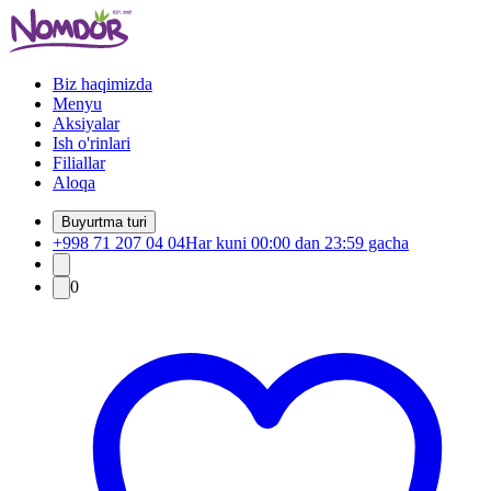
Biz haqimizda
Menyu
Aksiyalar
Ish o'rinlari
Filiallar
Aloqa
Buyurtma turi
+998 71 207 04 04
Har kuni 00:00 dan 23:59 gacha
0