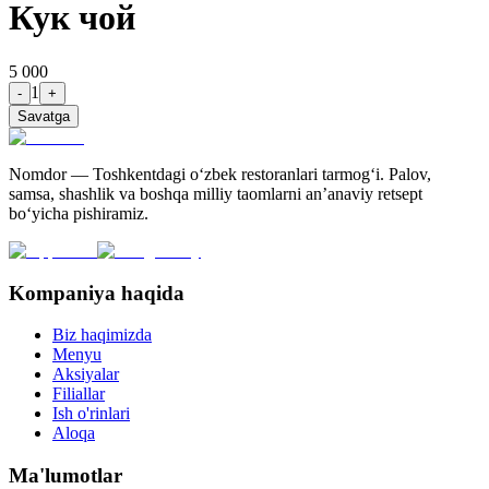
Кук чой
5 000
1
-
+
Savatga
Nomdor — Toshkentdagi oʻzbek restoranlari tarmogʻi. Palov,
samsa, shashlik va boshqa milliy taomlarni an’anaviy retsept
bo‘yicha pishiramiz.
Kompaniya haqida
Biz haqimizda
Menyu
Aksiyalar
Filiallar
Ish o'rinlari
Aloqa
Ma'lumotlar