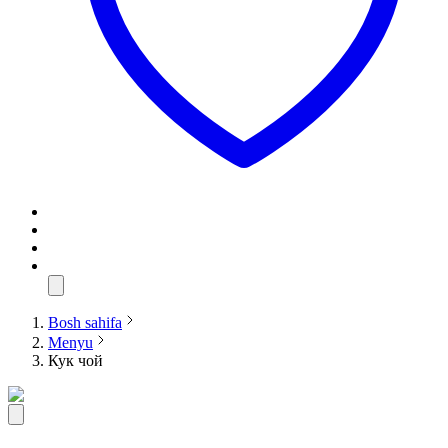
Bosh sahifa
Menyu
Кук чой