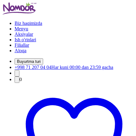
Biz haqimizda
Menyu
Aksiyalar
Ish o'rinlari
Filiallar
Aloqa
Buyurtma turi
+998 71 207 04 04
Har kuni 00:00 dan 23:59 gacha
0