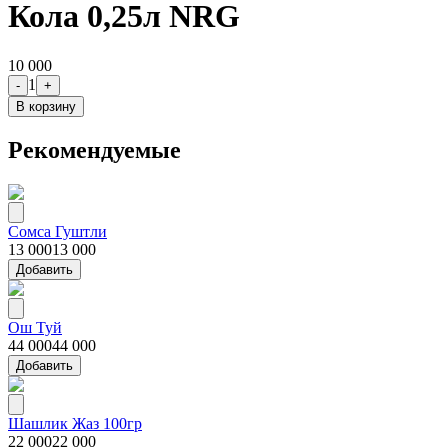
Кола 0,25л NRG
10 000
1
-
+
В корзину
Рекомендуемые
Сомса Гуштли
13 000
13 000
Добавить
Ош Туй
44 000
44 000
Добавить
Шашлик Жаз 100гр
22 000
22 000