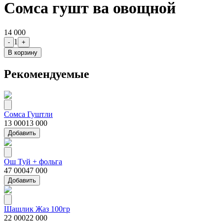
Сомса гушт ва овощной
14 000
1
-
+
В корзину
Рекомендуемые
Сомса Гуштли
13 000
13 000
Добавить
Ош Туй + фольга
47 000
47 000
Добавить
Шашлик Жаз 100гр
22 000
22 000