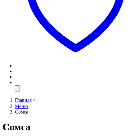
Главная
Меню
Сомса
Сомса