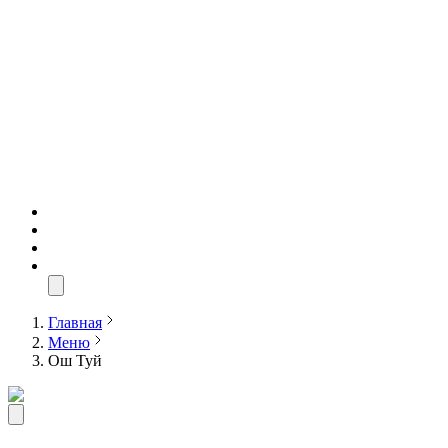
Главная
Меню
Ош Туй