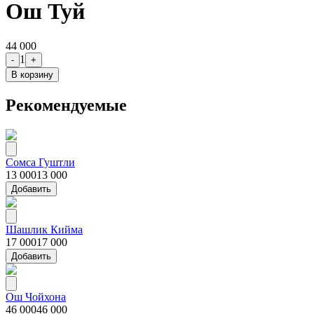
Ош Туй
44 000
1
-
+
В корзину
Рекомендуемые
Сомса Гуштли
13 000
13 000
Добавить
Шашлик Кийма
17 000
17 000
Добавить
Ош Чойхона
46 000
46 000