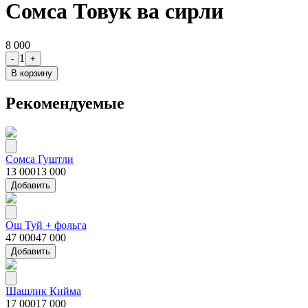
Сомса Товук ва сирли
8 000
1
-
+
В корзину
Рекомендуемые
Сомса Гуштли
13 000
13 000
Добавить
Ош Туй + фольга
47 000
47 000
Добавить
Шашлик Кийма
17 000
17 000