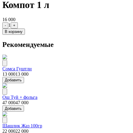
Компот 1 л
16 000
1
-
+
В корзину
Рекомендуемые
Сомса Гуштли
13 000
13 000
Добавить
Ош Туй + фольга
47 000
47 000
Добавить
Шашлик Жаз 100гр
22 000
22 000