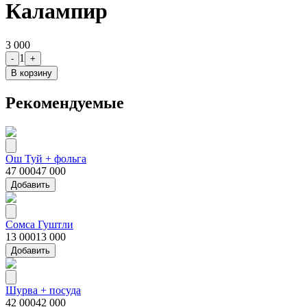
Калампир
3 000
1
-
+
В корзину
Рекомендуемые
Ош Туй + фольга
47 000
47 000
Добавить
Сомса Гуштли
13 000
13 000
Добавить
Шурва + посуда
42 000
42 000