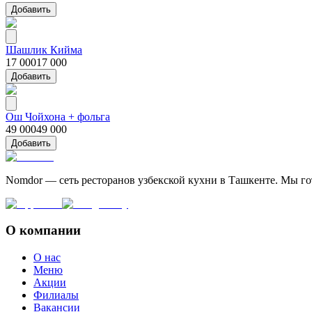
Добавить
Шашлик Кийма
17 000
17 000
Добавить
Ош Чойхона + фольга
49 000
49 000
Добавить
Nomdor — сеть ресторанов узбекской кухни в Ташкенте. Мы г
О компании
О нас
Меню
Акции
Филиалы
Вакансии