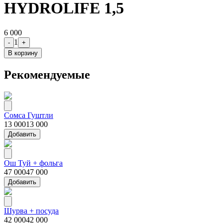
HYDROLIFE 1,5
6 000
1
-
+
В корзину
Рекомендуемые
Сомса Гуштли
13 000
13 000
Добавить
Ош Туй + фольга
47 000
47 000
Добавить
Шурва + посуда
42 000
42 000