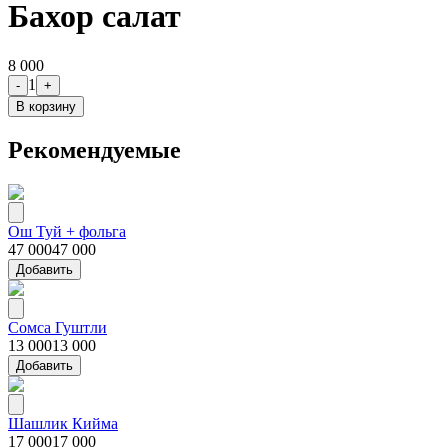
Бахор салат
8 000
1
-
+
В корзину
Рекомендуемые
Ош Туй + фольга
47 000
47 000
Добавить
Сомса Гуштли
13 000
13 000
Добавить
Шашлик Кийма
17 000
17 000